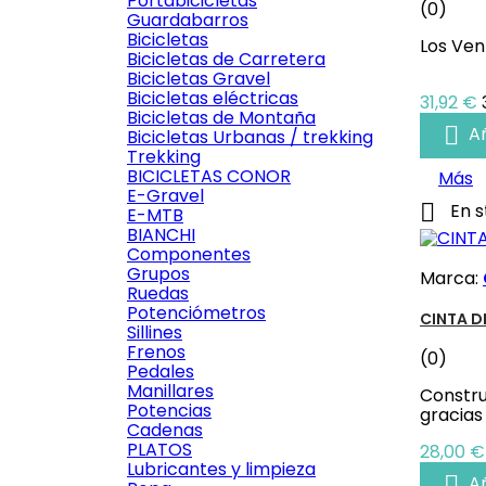
Portabicicletas
(0)
Guardabarros
Bicicletas
Los Ven
Bicicletas de Carretera
Bicicletas Gravel
Bicicletas eléctricas
Precio
31,92 €
Bicicletas de Montaña

Añ
Bicicletas Urbanas / trekking
Trekking
BICICLETAS CONOR
Más
E-Gravel

En s
E-MTB
BIANCHI
Componentes
Grupos
Marca:
Ruedas
Potenciómetros
CINTA D
Sillines
Frenos
(0)
Pedales
Manillares
Constru
Potencias
gracias
Cadenas
PLATOS
Precio
28,00 €
Lubricantes y limpieza

Añ