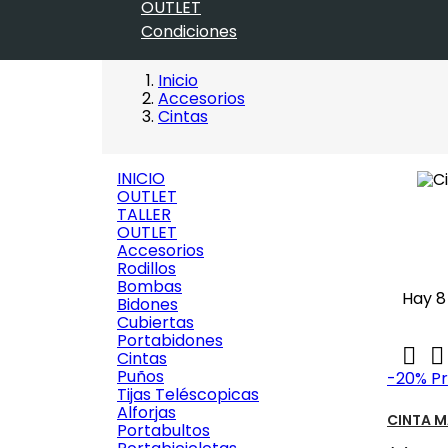
OUTLET
Condiciones
Inicio
Accesorios
Cintas
INICIO
OUTLET
TALLER
OUTLET
Accesorios
Rodillos
Bombas
Hay 8
Bidones
Cubiertas
Portabidones


Cintas
Puños
-20%
Pr
Tijas Teléscopicas
Alforjas
CINTA M
Portabultos