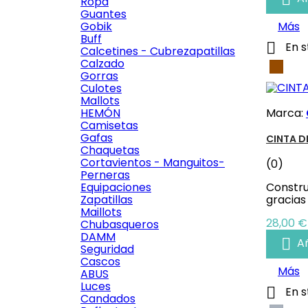
Ropa
Guantes
Gobik
Más
Buff

En s
Calcetines - Cubrezapatillas
Calzado
Marró
Gorras
Culotes
Mallots
HEMÓN
Marca:
Camisetas
Gafas
CINTA D
Chaquetas
Cortavientos - Manguitos-
(0)
Perneras
Equipaciones
Constru
Zapatillas
gracias
Maillots
Precio
28,00 €
Chubasqueros
DAMM

Añ
Seguridad
Cascos
Más
ABUS
Luces

En s
Candados