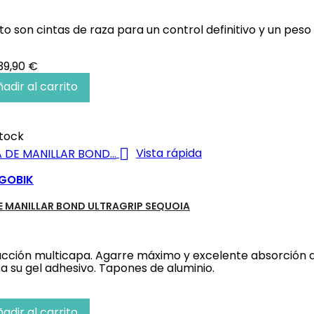
to son cintas de raza para un control definitivo y un peso
Precio
39,90 €
base
adir al carrito
tock

Vista rápida
GOBIK
E MANILLAR BOND ULTRAGRIP SEQUOIA
cción multicapa. Agarre máximo y excelente absorción de
 a su gel adhesivo. Tapones de aluminio.
adir al carrito