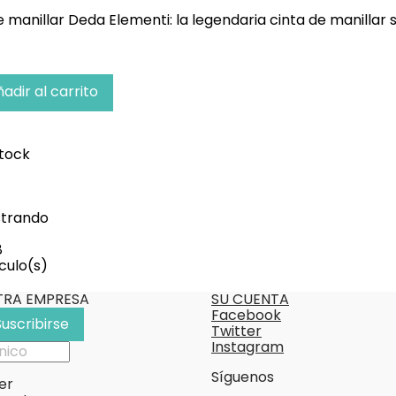
e manillar Deda Elementi: la legendaria cinta de manillar 
adir al carrito
tock
rde
trando
8
culo(s)
TRA EMPRESA
SU CUENTA
Facebook
Twitter
Instagram
Síguenos
er