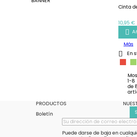
BANNER
Cinta d
Precio
10,95 €

Añ
Más

En s
Rojo
Ve
Mos
1-8
de 
artí
PRODUCTOS
NUES
Boletín
Puede darse de baja en cualqui