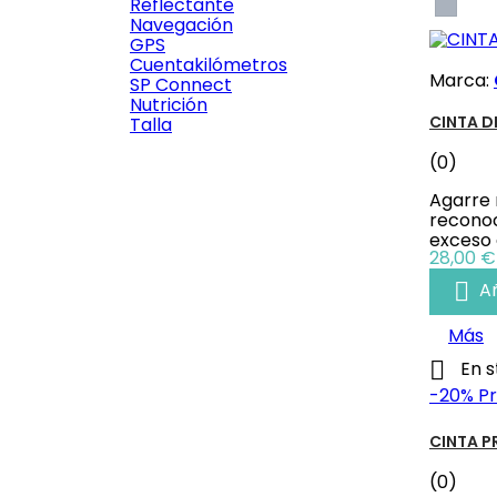
Gris
Reflectante
Navegación
GPS
Cuentakilómetros
Marca:
SP Connect
Nutrición
CINTA D
Talla
(0)

Agarre 
Vista rápida
reconoc
exceso
REVISIÓN COMPLETA CON LAVADO
Precio
28,00 €
Y ENGRASE

Añ
(0)
Precio
49,90 €
Más

Añadir al carrito

En s
-20%
Pr
Más

En stock
CINTA 

Vista
(0)
rápida