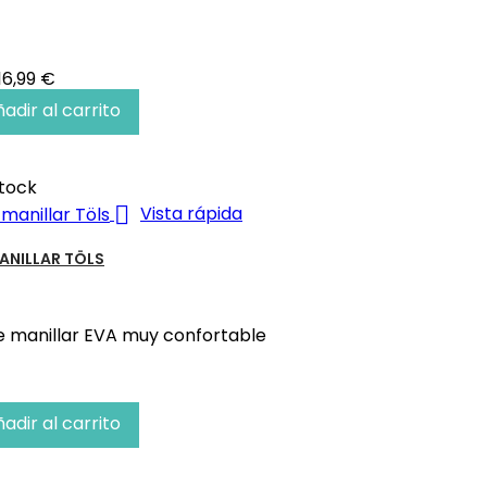
Precio
16,99 €
base
adir al carrito
tock

Vista rápida
ANILLAR TÖLS
e manillar EVA muy confortable
adir al carrito