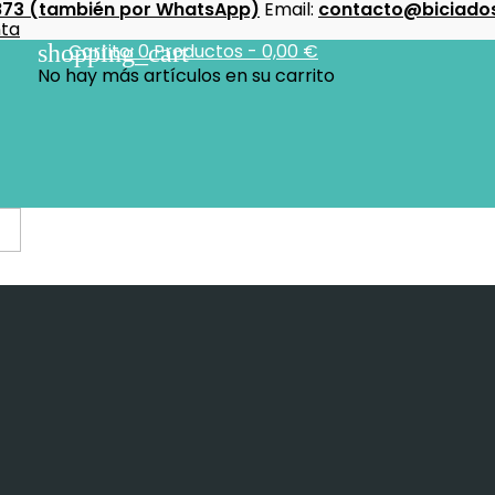
873 (también por WhatsApp)
Email:
contacto@biciados
nta
shopping_cart
Carrito:
0
Productos - 0,00 €
No hay más artículos en su carrito